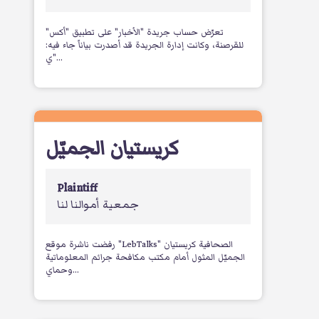
تعرّض حساب جريدة "الأخبار" على تطبيق "أكس"
للقرصنة، وكانت إدارة الجريدة قد أصدرت بياناً جاء فيه:
"ي...
كريستيان الجميّل
Plaintiff
جمعية أموالنا لنا
رفضت ناشرة موقع "LebTalks" الصحافية كريستيان
الجميّل المثول أمام مكتب مكافحة جرائم المعلوماتية
وحماي...