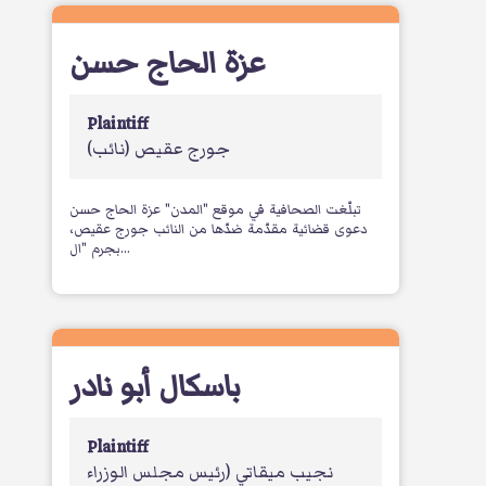
عزة الحاج حسن
Plaintiff
جورج عقيص
(نائب)
تبلّغت الصحافية في موقع "المدن" عزة الحاج حسن
دعوى قضائية مقدّمة ضدّها من النائب جورج عقيص،
بجرم "ال...
باسكال أبو نادر
Plaintiff
نجيب ميقاتي
(رئيس مجلس الوزراء