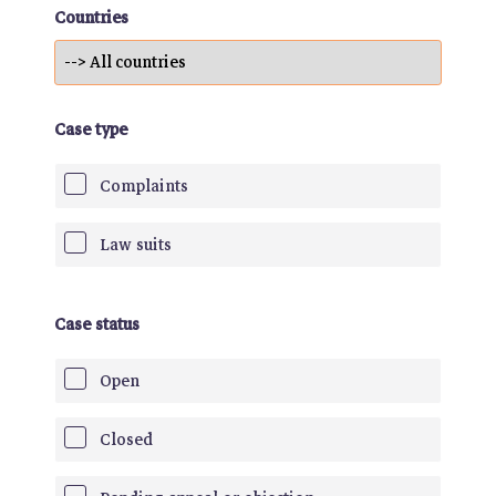
Countries
Case type
Complaints
Law suits
Case status
Open
Closed