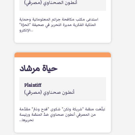
أنطون الصحناوي
(مصرفي)
استدعى مكتب مكافحة جرائم المعلوماتية وحماية
الملكية الفكرية مديرة التحرير في صحيفة "الحرّة"
الإلكترو...
حياة مرشاد
Plaintiff
‫أنطون صحناوي
(مصرفي)
تبلّغت منصّة "شريكة ولكن" شكوى "قدح وذمّ" مقدّمة
من المصرفي ‫أنطون صحناوي ضدّ المنصّة ورئيسة
تحريرها...