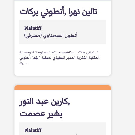
أنطوني بركات
,
تالين نهرا
Plaintiff
أنطون الصحناوي
(مصرفي)
استدعى مكتب مكافحة جرائم المعلوماتية وحماية
الملكية الفكرية المدير التنفيذي لمنصّة "نقِد" أنطوني
برك...
كارين عبد النور
,
بشير عصمت
Plaintiff