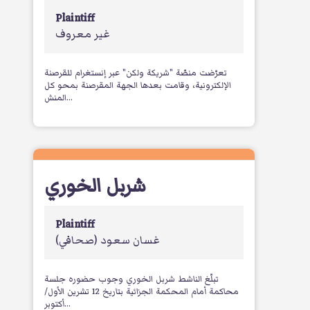
Plaintiff
غير معروف
تعرّضت منصّة "شريكة ولكن" عبر إنستغرام للقرصنة
الإلكترونية، وقامت بعدها الجهة المقرصنة بمحو كل
المنش...
شربل الخوري
Plaintiff
غسان سعود
(صحافي)
تبلّغ الناشط شربل الخوري وجوب حضوره جلسة
محاكمة أمام المحكمة الجزائية بتاريخ 12 تشرين الأول/
أكتوبر...