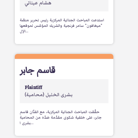
هشام عيتاني
استدعت المباحث الجنائية المركزية رئيس تحرير منصّة
"ميغافون" سامر فرنجية والشريك المؤسّس لموقعها
الإل...
قاسم جابر
Plaintiff
بشرى الخليل
(محامية)
حقّقت المباحث الجنائية المركزية، مع الفنّان قاسم
جابر، على خلفية شكوى مقدّمة ضدّه من المحامية
بشرى ا...